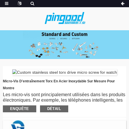
Micro-Vis D'entraînement Torx En Acier Inoxydable Sur Mesure Pour
Montre
Les micro-vis sont principalement utilisées dans les produits
électroniques. Par exemple, les téléphones intelligents, les
ordinateurs portables, les montres, etc. Les vis sont en acier
ENQUÊTE
DÉTAIL
inoxydable, en acier au carbone ou peuvent être
personnalisées. Avec le lecteur Torx, la veine CD et le
revêtement PVD, les vis ont une excellente résistance à la
corrosion et une belle apparence.