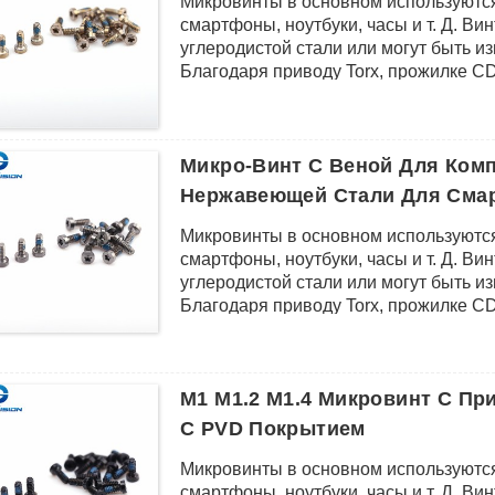
Микровинты в основном используются
смартфоны, ноутбуки, часы и т. Д. В
углеродистой стали или могут быть и
Благодаря приводу Torx, прожилке C
превосходной коррозионной стойкос
Микро-Винт С Веной Для Комп
Нержавеющей Стали Для Сма
Микровинты в основном используются
смартфоны, ноутбуки, часы и т. Д. В
углеродистой стали или могут быть и
Благодаря приводу Torx, прожилке C
превосходной коррозионной стойкос
M1 M1.2 M1.4 Микровинт С Пр
С PVD Покрытием
Микровинты в основном используются
смартфоны, ноутбуки, часы и т. Д. В